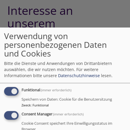
Interesse an
unserem
DemenzGuide?
Verwendung von
personenbezogenen Daten
und Cookies
Mit Menschen in der Demenz gut
umgehen
Bitte die Dienste und Anwendungen von Drittanbietern
auswählen, die wir nutzen möchten.
Für weitere
Informationen bitte unsere
Datenschutzhinweise
lesen.
Ihr Angehöriger hat sich verändert? Es
fällt Ihnen schwer, mit ihm umzugehen?
Funktional
(immer erforderlich)
Sie wollen etwas über Demenz erfahren
Speichern von Daten: Cookie für die Benutzersitzung
und lernen mit einem betroffenen
Zweck
:
Funktional
Menschen gut umzugehen? Dafür gibt es
Consent Manager
(immer erforderlich)
unseren DemenzGuide.
Cookie Consent speichert Ihre Einwilligungsstatus im
Browser