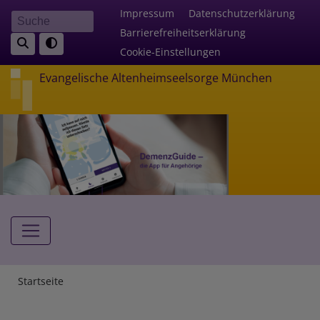
Direkt
Fußbereichsmenü
Impressum
Datenschutzerklärung
Suche
zum
Barrierefreiheitserklärung
Inhalt
Cookie-Einstellungen
Evangelische Altenheimseelsorge München
Hauptnavigation
Breadcrumb
Startseite